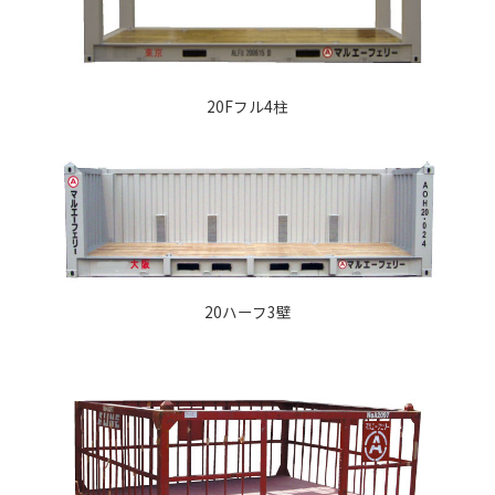
20Fフル4柱
20ハーフ3壁