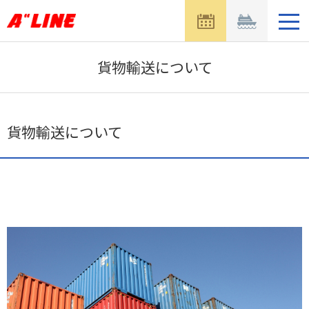
メ
ニ
ュ
ー
貨物輸送について
を
開
く
貨物輸送について