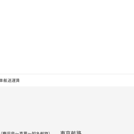
車航送運賃
東京航路
（鹿児島～喜界～知名航路）