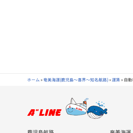
ホーム
»
奄美海運(鹿児島～喜界～知名航路)
»
運賃
»
自動
鹿児島航路
奄美海運