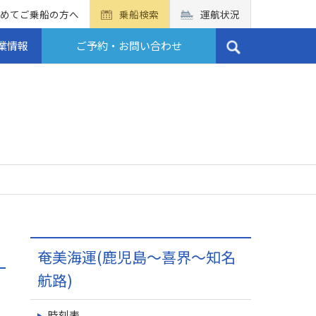
めてご乗船の方へ
乗船検索
運航状況
業情報
ご予約・お問い合わせ
奄美海運(鹿児島～喜界～知名
航路)
時刻表