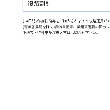
復路割引
(14日間以内):往復券をご購入されますと復路運賃が
(奄美各島間を除く)貨物自動車、乗用車運賃の区分
重機等・特殊車及び無人車はお問合せ下さい。