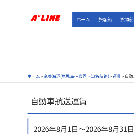
ホーム
旅客船
貨物船
ホーム
»
奄美海運(鹿児島～喜界～知名航路)
»
運賃
»
自動
自動車航送運賃
2026年8月1日～2026年8月