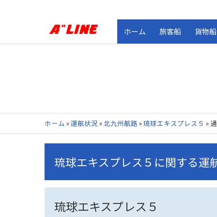
ホーム
旅客船
貨物船
ホーム
»
運航状況
»
北九州航路
»
琉球エキスプレス５
»
通
琉球エキスプレス５に関する運
琉球エキスプレス５