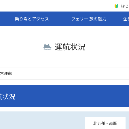
はじ
乗り場とアクセス
フェリー 旅の魅力
企
運航状況
常運航
航状況
北九州 - 那覇