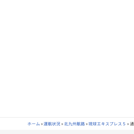
ホーム
»
運航状況
»
北九州航路
»
琉球エキスプレス５
»
通