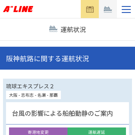
メ
ニ
ュ
ー
運航状況
を
開
く
阪神航路に関する運航状況
琉球エキスプレス２
大阪 - 志布志 - 名瀬 - 那覇
台風の影響による船舶動静のご案内
寄港地変更
運航遅延