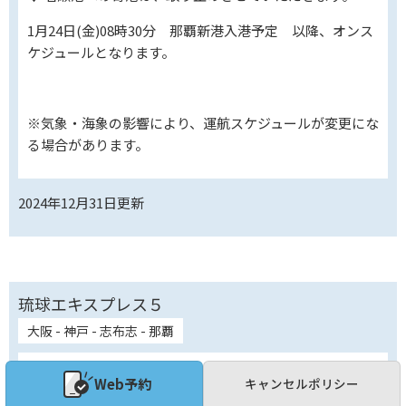
1月24日(金)08時30分 那覇新港入港予定 以降、オンス
ケジュールとなります。
※気象・海象の影響により、運航スケジュールが変更にな
る場合があります。
2024年12月31日
更新
琉球エキスプレス５
大阪 - 神戸 - 志布志 - 那覇
欠航便のご案内
Web予約
キャンセルポリシー