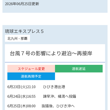
2026年06月25日
更新
琉球エキスプレス５
北九州 - 那覇
台風７号の影響により避泊～再接岸
スケジュール変更
運航遅延
運航再開予定
6月23日(火)21:10 ひびき港出港
6月24日(水)16:55 諫早沖、橘湾へ投錨
6月25日(木)08:00 抜描後、ひびき沖へ