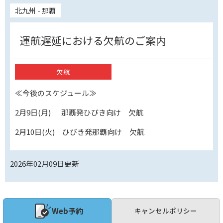
北九州 - 那覇
運航遅延における欠航のご案内
欠航
≪今後のスケジュール≫
2月9日(月) 那覇発ひびき向け 欠航
2月10日(火) ひびき発那覇向け 欠航
2026年02月09日
更新
Web予約
キャンセルポリシー
琉球エキスプレス３