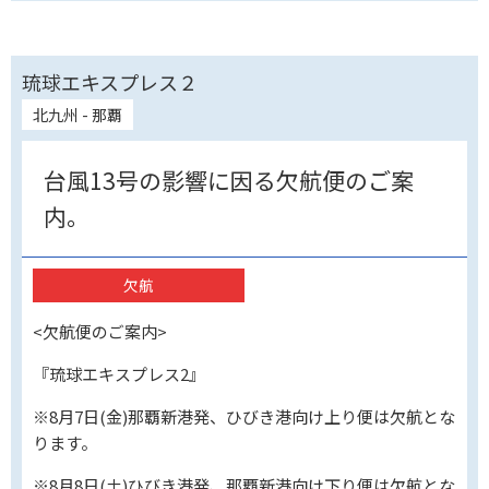
琉球エキスプレス２
北九州 - 那覇
台風13号の影響に因る欠航便のご案
内。
欠航
<欠航便のご案内>
『琉球エキスプレス2』
※8月7日(金)那覇新港発、ひびき港向け上り便は欠航とな
ります。
※8月8日(土)ひびき港発、那覇新港向け下り便は欠航とな