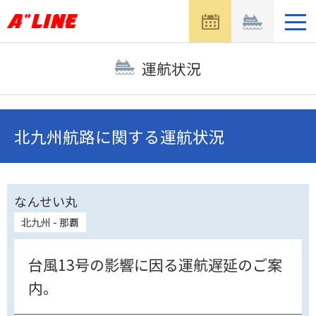
メ
ニ
ュ
ー
運航状況
を
開
く
北九州航路に関する運航状況
なんせい丸
北九州 - 那覇
台風13号の影響に因る運航遅延のご案
内。