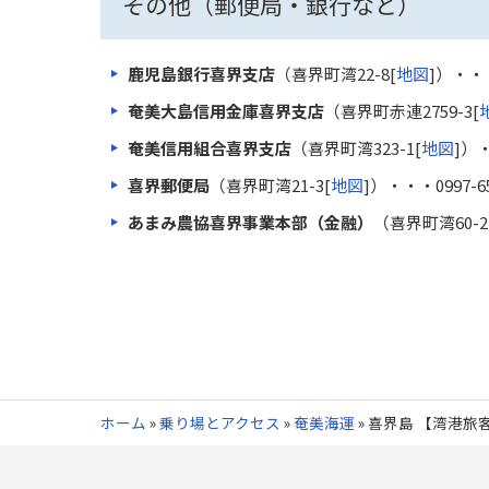
その他（郵便局・銀行など）
鹿児島銀行喜界支店
（喜界町湾22-8[
地図
]）・・
奄美大島信用金庫喜界支店
（喜界町赤連2759-3[
奄美信用組合喜界支店
（喜界町湾323-1[
地図
]）
喜界郵便局
（喜界町湾21-3[
地図
]）・・・
0997-6
あまみ農協喜界事業本部（金融）
（喜界町湾60-2
ホーム
»
乗り場とアクセス
»
奄美海運
»
喜界島 【湾港旅