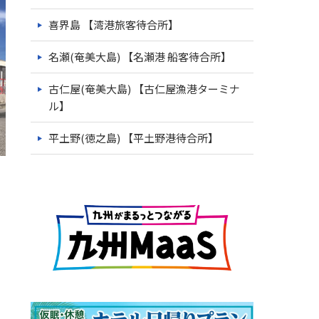
喜界島 【湾港旅客待合所】
名瀬(奄美大島) 【名瀬港 船客待合所】
古仁屋(奄美大島) 【古仁屋漁港ターミナ
ル】
平土野(徳之島) 【平土野港待合所】