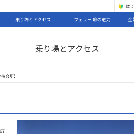
はじ
乗り場とアクセス
フェリー 旅の魅力
企
乗り場とアクセス
客待合所】
67