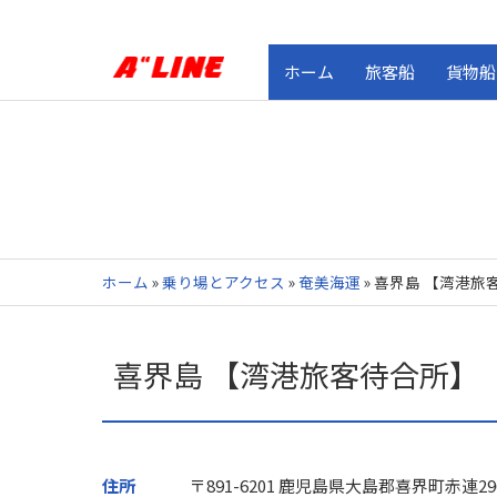
ホーム
旅客船
貨物船
ホーム
»
乗り場とアクセス
»
奄美海運
»
喜界島 【湾港旅
喜界島 【湾港旅客待合所】
住所
〒891-6201 鹿児島県大島郡喜界町赤連29