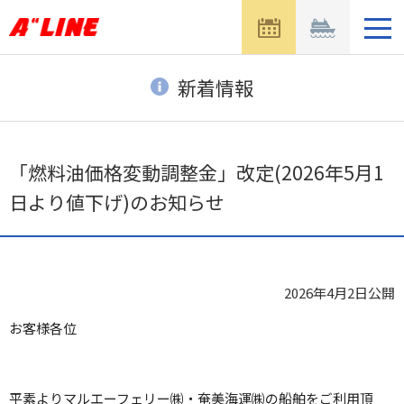
メ
ニ
ュ
ー
新着情報
を
開
く
「燃料油価格変動調整金」改定(2026年5月1
日より値下げ)のお知らせ
2026年4月2日
公開
お客様各位
平素よりマルエーフェリー㈱・奄美海運㈱の船舶をご利用頂