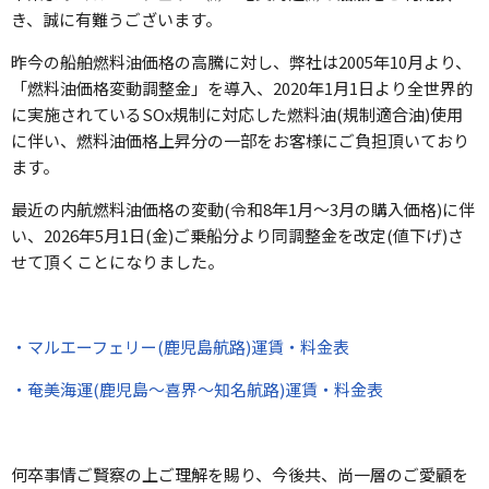
き、誠に有難うございます。
昨今の船舶燃料油価格の高騰に対し、弊社は
2005
年
10
月より、
「燃料油価格変動調整金」を導入、
2020
年
1
月
1
日より全世界的
に実施されている
SOx
規制に対応した燃料油
(
規制適合油
)
使用
に伴い、燃料油価格上昇分の一部をお客様にご負担頂いており
ます。
最近の内航燃料油価格の変動
(
令和8
年1月～3
月の購入価格
)
に伴
い、
2026
年5月
1
日
(金
)
ご乗船分より同調整金を改定
(
値下げ
)
さ
せて頂くことになりました。
・マルエーフェリー(鹿児島航路)運賃・料金表
・奄美海運(鹿児島～喜界～知名航路)運賃・料金表
何卒事情ご賢察の上ご理解を賜り、今後共、尚一層のご愛顧を