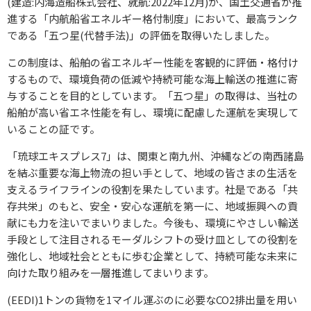
(建造:内海造船株式会社、就航:2022年12月)が、国土交通省が推
進する「内航船省エネルギー格付制度」において、最高ランク
である「五つ星(代替手法)」の評価を取得いたしました。
この制度は、船舶の省エネルギー性能を客観的に評価・格付け
するもので、環境負荷の低減や持続可能な海上輸送の推進に寄
与することを目的としています。「五つ星」の取得は、当社の
船舶が高い省エネ性能を有し、環境に配慮した運航を実現して
いることの証です。
「琉球エキスプレス7」は、関東と南九州、沖縄などの南西諸島
を結ぶ重要な海上物流の担い手として、地域の皆さまの生活を
支えるライフラインの役割を果たしています。社是である「共
存共栄」のもと、安全・安心な運航を第一に、地域振興への貢
献にも力を注いでまいりました。今後も、環境にやさしい輸送
手段として注目されるモーダルシフトの受け皿としての役割を
強化し、地域社会とともに歩む企業として、持続可能な未来に
向けた取り組みを一層推進してまいります。
(EEDI)1トンの貨物を1マイル運ぶのに必要なCO2排出量を用い