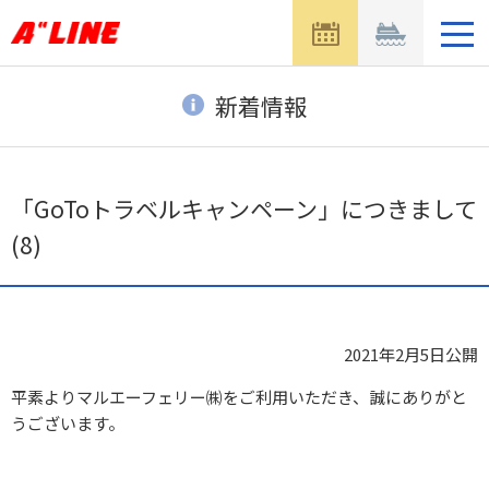
メ
ニ
ュ
ー
新着情報
を
開
く
「GoToトラベルキャンペーン」につきまして
(8)
2021年2月5日
公開
平素よりマルエーフェリー㈱をご利用いただき、誠にありがと
うございます。