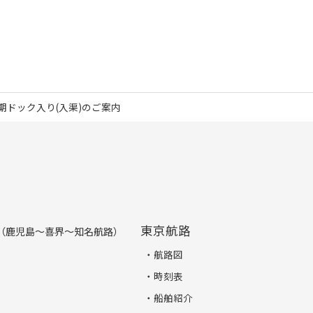
期ドック入り(入渠)のご案内
東京航路
（鹿児島～喜界～知名航路）
航路図
時刻表
船舶紹介