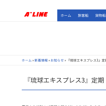
ホーム
旅客船
貨物船
ホーム
»
新着情報
»
お知らせ
»
『琉球エキスプレス3』定
『琉球エキスプレス3』定期