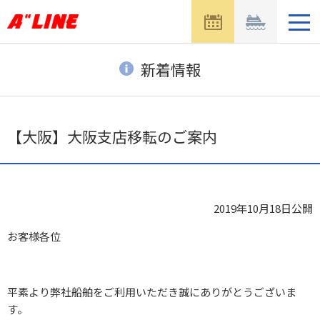
メ
ニ
ュ
ー
新着情報
を
開
く
【大阪】大阪支店移転のご案内
2019年10月18日
公開
お客様各位
平素より弊社船舶をご利用いただき誠にありがとうございま
す。