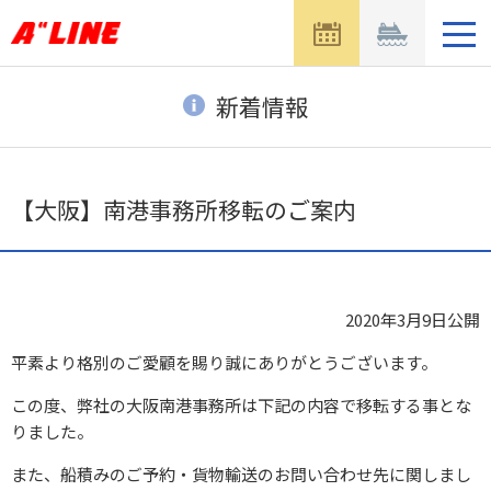
メ
ニ
ュ
ー
新着情報
を
開
く
【大阪】南港事務所移転のご案内
2020年3月9日
公開
平素より格別のご愛顧を賜り誠にありがとうございます。
この度、弊社の大阪南港事務所は下記の内容で移転する事とな
りました。
また、船積みのご予約・貨物輸送のお問い合わせ先に関しまし