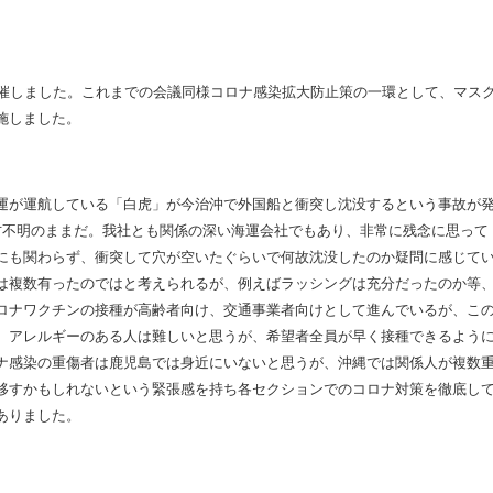
催しました。これまでの会議同様コロナ感染拡大防止策の一環として、マス
施しました。
運が運航している「白虎」が今治沖で外国船と衝突し沈没するという事故が
方不明のままだ。我社とも関係の深い海運会社でもあり、非常に残念に思って
にも関わらず、衝突して穴が空いたぐらいで何故沈没したのか疑問に感じて
は複数有ったのではと考えられるが、例えばラッシングは充分だったのか等
ロナワクチンの接種が高齢者向け、交通事業者向けとして進んでいるが、こ
、アレルギーのある人は難しいと思うが、希望者全員が早く接種できるよう
ナ感染の重傷者は鹿児島では身近にいないと思うが、沖縄では関係人が複数
移すかもしれないという緊張感を持ち各セクションでのコロナ対策を徹底し
ありました。