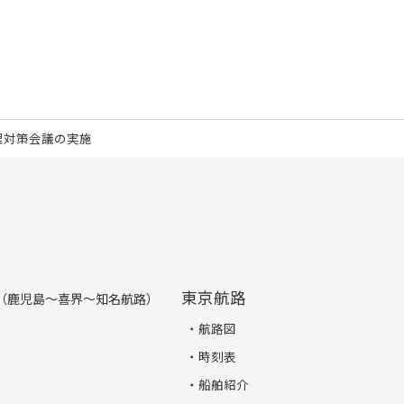
理対策会議の実施
東京航路
（鹿児島～喜界～知名航路）
航路図
時刻表
船舶紹介