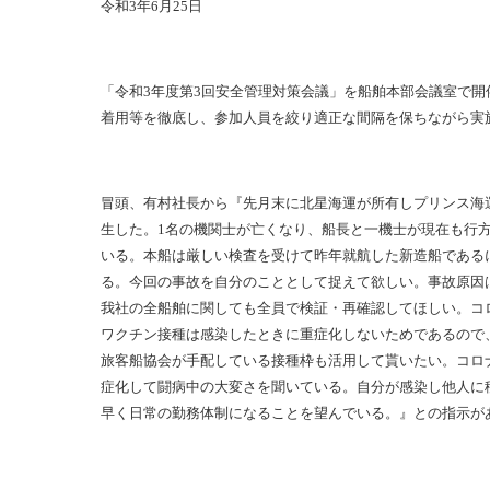
令和
3
年
6
月
25
日
「令和
3
年度第
3
回安全管理対策会議」を船舶本部会議室で開
着用等を徹底し、参加人員を絞り適正な間隔を保ちながら実
冒頭、有村社長から『先月末に北星海運が所有しプリンス海
生した。1名の機関士が亡くなり、船長と一機士が現在も行
いる。本船は厳しい検査を受けて昨年就航した新造船である
る。今回の事故を自分のこととして捉えて欲しい。事故原因
我社の全船舶に関しても全員で検証・再確認してほしい。コ
ワクチン接種は感染したときに重症化しないためであるので
旅客船協会が手配している接種枠も活用して貰いたい。コロ
症化して闘病中の大変さを聞いている。自分が感染し他人に
早く日常の勤務体制になることを望んでいる。』との指示が