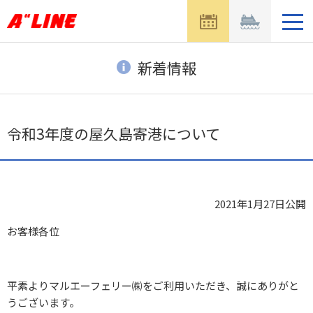
メ
ニ
ュ
ー
新着情報
を
開
く
令和3年度の屋久島寄港について
2021年1月27日
公開
お客様各位
平素よりマルエーフェリー㈱をご利用いただき、誠にありがと
うございます。