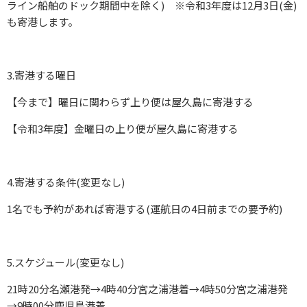
ライン船舶のドック期間中を除く) ※令和3年度は12月3日(金)
も寄港します。
3.寄港する曜日
【今まで】曜日に関わらず上り便は屋久島に寄港する
【令和3年度】金曜日の上り便が屋久島に寄港する
4.寄港する条件(変更なし)
1名でも予約があれば寄港する(運航日の4日前までの要予約)
5.スケジュール(変更なし)
21時20分名瀬港発→4時40分宮之浦港着→4時50分宮之浦港発
→9時00分鹿児島港着