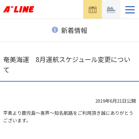
メ
ニ
ュ
ー
新着情報
を
開
く
奄美海運 8月運航スケジュール変更につい
て
2019年6月21日
公開
平素より鹿児島～喜界～知名航路をご利用頂き誠にありがとう
ございます。