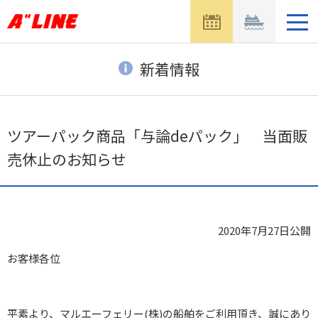
メ
ニ
ュ
ー
新着情報
を
開
く
ツアーパック商品「与論deパック」 当面販
売休止のお知らせ
2020年7月27日
公開
お客様各位
平素より、マルエーフェリー(株)の船舶をご利用頂き、誠にあり