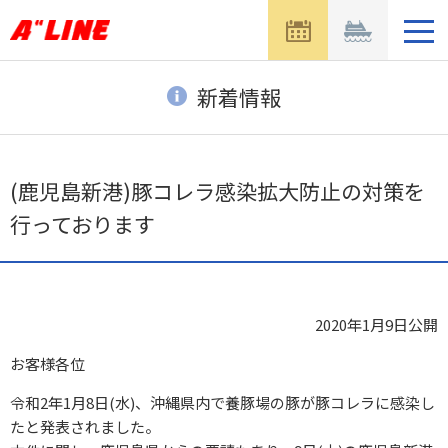
メ
ニ
ュ
ー
新着情報
を
開
く
(鹿児島新港)豚コレラ感染拡大防止の対策を
行っております
2020年1月9日
公開
お客様各位
令和2年1月8日(水)、沖縄県内で養豚場の豚が豚コレラに感染し
たと発表されました。