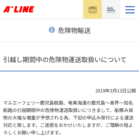
メ
ニ
ュ
ー
危険物輸送
を
開
く
引越し期間中の危険物運送取扱いについて
2019年3月13日
公開
マルエーフェリー鹿児島航路、奄美海運の鹿児島～喜界～知名
航路の引越期間中の危険物運送取扱いにつきまして、船積み貨
物の大幅な増量が予想される為、下記の申込み受付による運送
対応と致します。ご迷惑をおかけいたしますが、ご理解の程よ
ろしくお願い申し上げます。