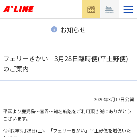
メ
ニ
ュ
ー
お知らせ
を
開
く
フェリーきかい 3月28日臨時便(平土野便)
のご案内
2020年3月17日
公開
平素より鹿児島～喜界～知名航路をご利用頂き誠にありがとう
ございます。
令和2年3月28日(土)、「フェリーきかい」平土野便を増便いた