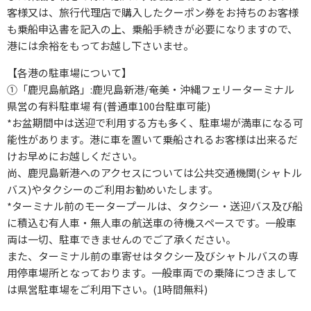
客様又は、旅行代理店で購入したクーポン券をお持ちのお客様
も乗船申込書を記入の上、乗船手続きが必要になりますので、
港には余裕をもってお越し下さいませ。
【各港の駐車場について】
①「鹿児島航路」:鹿児島新港/奄美・沖縄フェリーターミナル
県営の有料駐車場 有(普通車100台駐車可能)
*お盆期間中は送迎で利用する方も多く、駐車場が満車になる可
能性があります。港に車を置いて乗船されるお客様は出来るだ
けお早めにお越しください。
尚、鹿児島新港へのアクセスについては公共交通機関(シャトル
バス)やタクシーのご利用お勧めいたします。
*ターミナル前のモータープールは、タクシー・送迎バス及び船
に積込む有人車・無人車の航送車の待機スペースです。一般車
両は一切、駐車できませんのでご了承ください。
また、ターミナル前の車寄せはタクシー及びシャトルバスの専
用停車場所となっております。一般車両での乗降につきまして
は県営駐車場をご利用下さい。(1時間無料)