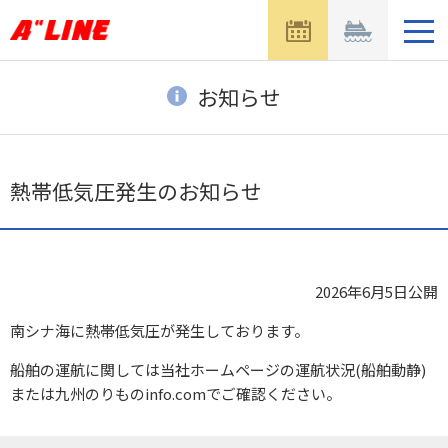
メ
ニ
ュ
ー
お知らせ
を
開
く
熱帯低気圧発生のお知らせ
2026年6月5日
公開
南シナ海に熱帯低気圧が発生しております。
船舶の運航に関しては当社ホームページの運航状況(船舶動静)
または九州のりものinfo.comでご確認ください。