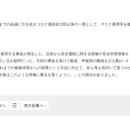
までの会議に引き続きコロナ感染拡大防止策の一環として、マスク着用等を
。
と衝突する事故が発生した。以前から安全運航に関する研修や安全対策情報を
いるか疑問だった。今回の事故を受けて船長、甲板部の職員を少人数(4～6
これまでの船舶本部からの指導という方法に代えて、自ら考え気付いて貰うの
今後はこのような研修に重点を置くように。』との指示がありました。
事へ
次の記事へ ›