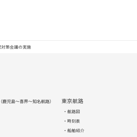
理対策会議の実施
東京航路
（鹿児島～喜界～知名航路）
航路図
時刻表
船舶紹介