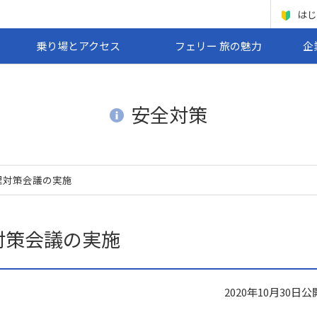
はじ
乗り場とアクセス
フェリー 旅の魅力
企
安全対策
理対策会議の実施
対策会議の実施
2020年10月30日
公