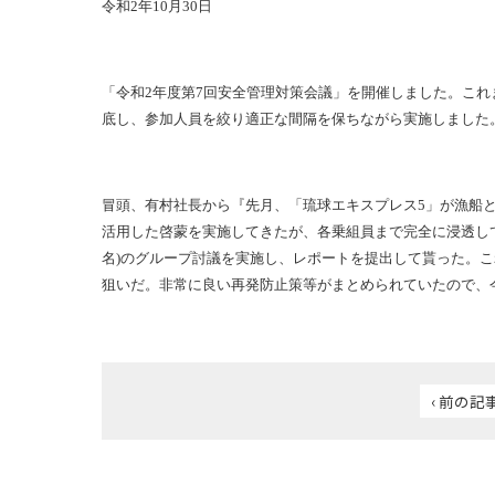
令和
2
年
10
月
30
日
「令和
2
年度第
7
回安全管理対策会議」を開催しました。これ
底し、参加人員を絞り適正な間隔を保ちながら実施しました
冒頭、有村社長から『先月、「琉球エキスプレス
5
」が漁船
活用した啓蒙を実施してきたが、各乗組員まで完全に浸透して
名)のグループ討議を実施し、レポートを提出して貰った。
狙いだ。非常に良い再発防止策等がまとめられていたので、
‹ 前の記