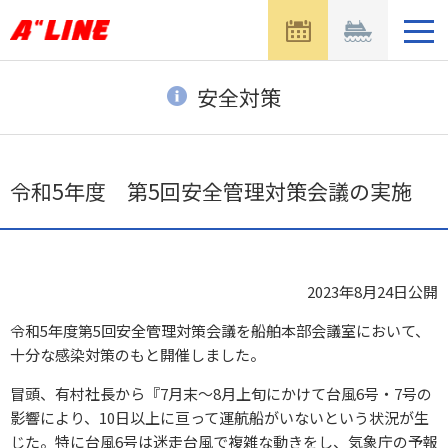
メ
ニ
ュ
ー
安全対策
を
開
く
令和5年度 第5回安全管理対策会議の実施
2023年8月24日
公開
令和5年度第5回安全管理対策会議を船舶本部会議室において、
十分な感染対策のもと開催しました。
冒頭、有村社長から『7月末～8月上旬にかけて台風6号・7号の
影響により、10日以上に亘って運航船がいないという状況が生
じた。特に台風6号は迷走台風で複雑な動きをし、気象庁の予報