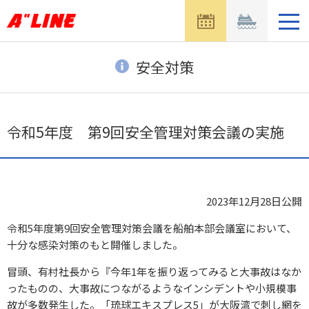
メ
ニ
ュ
ー
安全対策
を
開
く
令和5年度 第9回安全管理対策会議の実施
2023年12月28日
公開
令和5年度第9回安全管理対策会議を船舶本部会議室において、
十分な感染対策のもと開催しました。
冒頭、有村社長から『今年1年を振り返ってみると大事故はなか
ったものの、大事故につながるようなインシデントや小規模事
故が多数発生した。「琉球エキスプレス5」が大阪湾で刺し網を