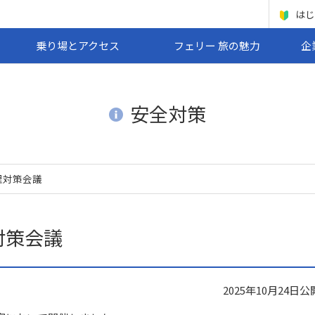
はじ
乗り場とアクセス
フェリー 旅の魅力
企
安全対策
理対策会議
対策会議
2025年10月24日
公