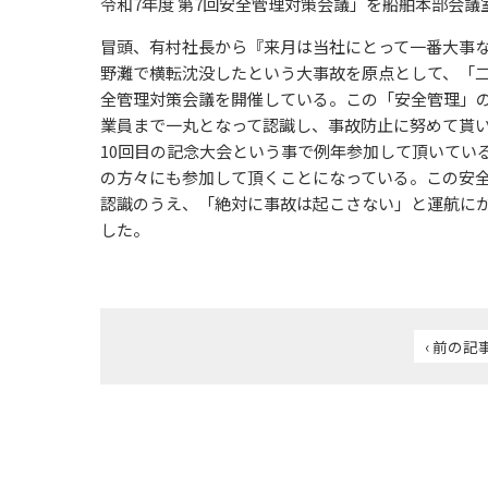
令和7年度 第7回安全管理対策会議」を船舶本部会
冒頭、有村社長から『来月は当社にとって一番大事な月
野灘で横転沈没したという大事故を原点として、「
全管理対策会議を開催している。この「安全管理」
業員まで一丸となって認識し、事故防止に努めて貰い
10回目の記念大会という事で例年参加して頂いてい
の方々にも参加して頂くことになっている。この安
認識のうえ、「絶対に事故は起こさない」と運航に
した。
‹ 前の記