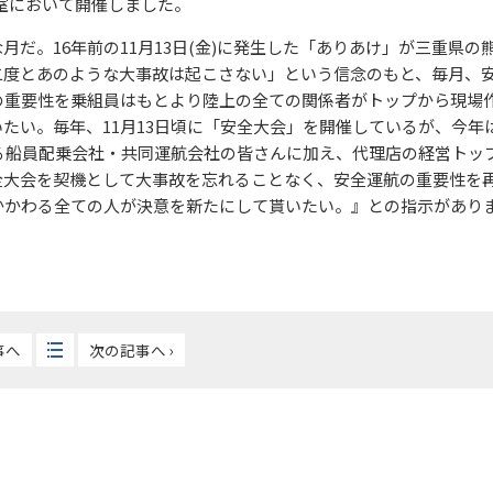
議室において開催しました。
だ。16年前の11月13日(金)に発生した「ありあけ」が三重県の
二度とあのような大事故は起こさない」という信念のもと、毎月、
の重要性を乗組員はもとより陸上の全ての関係者がトップから現場
たい。毎年、11月13日頃に「安全大会」を開催しているが、今年
る船員配乗会社・共同運航会社の皆さんに加え、代理店の経営トッ
全大会を契機として大事故を忘れることなく、安全運航の重要性を
かかわる全ての人が決意を新たにして貰いたい。』との指示があり
事へ
次の記事へ ›