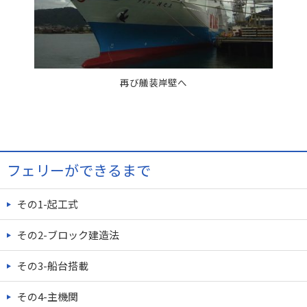
再び艤装岸壁へ
フェリーができるまで
その1-起工式
その2-ブロック建造法
その3-船台搭載
その4-主機関