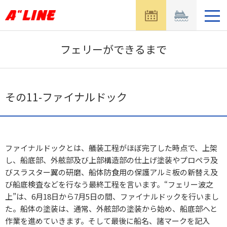
メ
ニ
ュ
ー
フェリーができるまで
を
開
く
その11-ファイナルドック
ファイナルドックとは、艤装工程がほぼ完了した時点で、上架
し、船底部、外舷部及び上部構造部の仕上げ塗装やプロペラ及
びスラスター翼の研磨、船体防食用の保護アルミ板の新替え及
び船底検査などを行なう最終工程を言います。“フェリー波之
上”は、6月18日から7月5日の間、ファイナルドックを行いまし
た。船体の塗装は、通常、外舷部の塗装から始め、船底部へと
作業を進めていきます。そして最後に船名、諸マークを記入